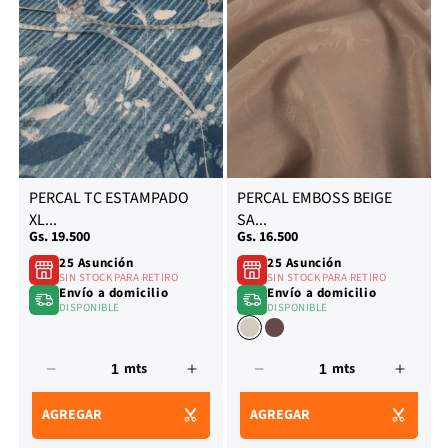
BLACKOUT XL
BOAL COCINA
PERCAL TC ESTAMPADO
PERCAL EMBOSS BEIGE
XL...
SA...
Precio
Gs. 19.500
Precio
Gs. 16.500
habitual
habitual
BOAL COCINA
25 Asunción
25 Asunción
BOAL DEVORE
SIN STOCK PARA RETIRO
SIN STOCK PARA RETIRO
RUSTICO
Envío a domicilio
Envío a domicilio
DISPONIBLE
DISPONIBLE
mts
mts
Reducir
Aumentar
Reducir
Aumen
cantidad
cantidad
cantidad
canti
AGREGAR
AGREGAR
para
para
para
para