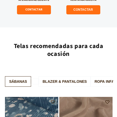
CONTACTAR
CONTACTAR
ARPILLERA
ARPILLERA
Telas recomendadas para cada
ocasión
BENGALINA NEGRO
ARPILLERA
METEORITO
SÁBANAS
BLAZER & PANTALONES
ROPA INFAN
Add
Add
to
to
Wishlist
Wishlist