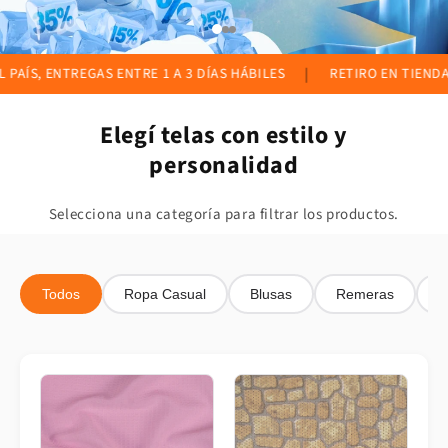
ENTREGAS ENTRE 1 A 3 DÍAS HÁBILES
|
RETIRO EN TIENDA DISPON
Elegí telas con estilo y
personalidad
Selecciona una categoría para filtrar los productos.
Todos
Ropa Casual
Blusas
Remeras
S