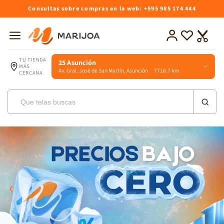
Ir
Consultas sobre compras en la web: +595 985 174 444
directamente
al contenido
Iniciar
Lista
Carrito
sesión
de
deseos
TU TIENDA
25 Asunción
MÁS
Av. Gral. José de San Martín, Asunción 7718.7 km
CERCANA