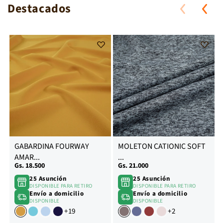
Destacados
ANTISOLAR BASKET
Add
Add
ANTISOLAR BASKET
REGULAR
to
to
Wishlist
Wishlist
GABARDINA FOURWAY
MOLETON CATIONIC SOFT
ANTISOLAR BELICE
ANTISOLAR BERLIN
AMAR...
...
Precio
Gs. 18.500
Precio
Gs. 21.000
habitual
habitual
25 Asunción
25 Asunción
DISPONIBLE PARA RETIRO
DISPONIBLE PARA RETIRO
Envío a domicilio
Envío a domicilio
DISPONIBLE
DISPONIBLE
+19
+2