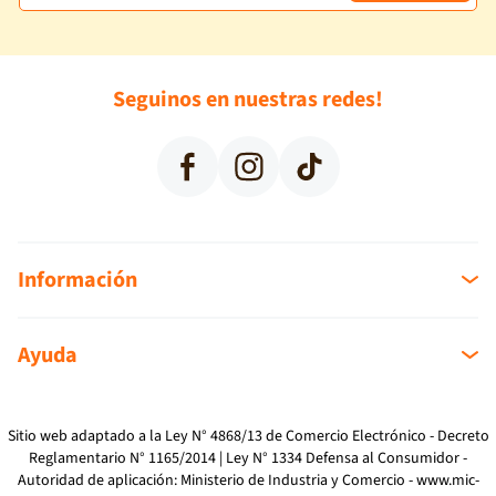
BOAL RUSTICO MINI
BOUCLE MONACO WR
Seguinos en nuestras redes!
Facebook
Instagram
TikTok
BOUCLE ROMA
BROCATO
Información
Sobre nosotros
Ayuda
Sucursales
Mi cuenta
Como Comprar
Mi compra
Devoluciones
Sitio web adaptado a la Ley N° 4868/13 de Comercio Electrónico - Decreto
Reglamentario N° 1165/2014 | Ley N° 1334 Defensa al Consumidor -
Reclamos
Autoridad de aplicación: Ministerio de Industria y Comercio -
www.mic-
Preguntas Frecuentes