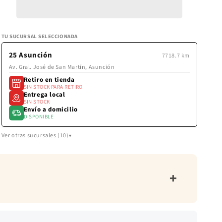
BLANCO
BLANCO
calculan
en
AZULADO
AZULAD
la
pantalla
TU SUCURSAL SELECCIONADA
de
pago.
25 Asunción
7718.7 km
Av. Gral. José de San Martín, Asunción
Retiro en tienda
SIN STOCK PARA RETIRO
Entrega local
SIN STOCK
Envío a domicilio
DISPONIBLE
Ver otras sucursales (10)
+
 ligero. Elasticidad: sin elasticidad. Caída:
re libre, planchado a temperatura baja.