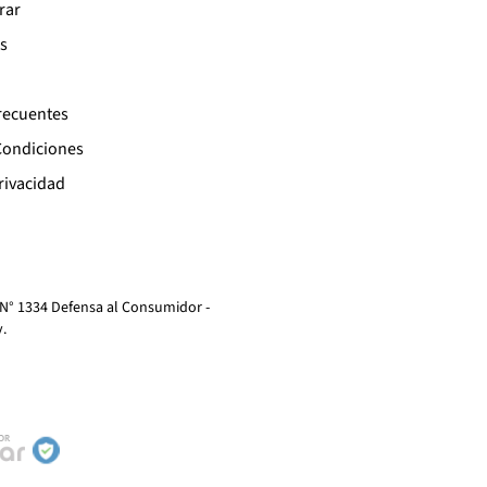
rar
s
recuentes
Condiciones
Privacidad
 N° 1334 Defensa al Consumidor -
y
.