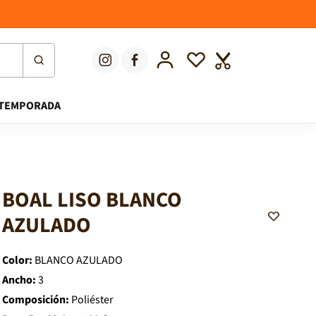
Iniciar sesión
Lista de deseos
Carrito
TEMPORADA
BOAL LISO BLANCO
A
AZULADO
d
d
t
o
Color:
BLANCO AZULADO
W
i
Ancho:
3
s
Composición:
Poliéster
h
l