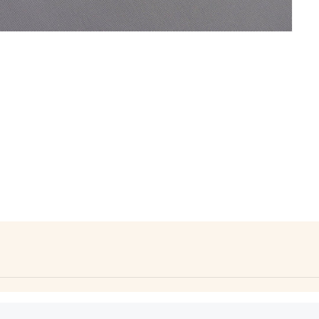
 Textura: suave. Característica: resistente a la luz solar. Peso:
. Cuidados: lavado a máquina temperatura media, secado al ai