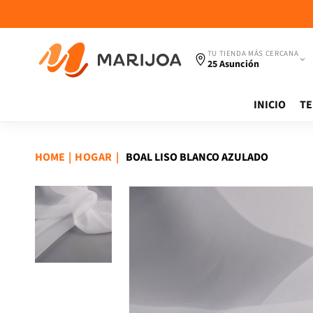
Ir
directamente
al contenido
TU TIENDA MÁS CERCANA
25 Asunción
INICIO
TE
HOME
|
|
BOAL LISO BLANCO AZULADO
HOGAR
Ir
directamente
a la
información
del producto