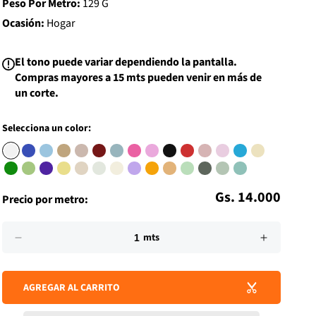
Peso Por Metro:
129 G
i
s
Ocasión:
Hogar
t
El tono puede variar dependiendo la pantalla.
Compras mayores a 15 mts pueden venir en más de
un corte.
Selecciona un color:
Precio
Gs. 14.000
Precio por metro:
habitual
Impuesto
Cantidad
incluido.
mts
Reducir
Aumenta
Los
cantidad
cantidad
gastos
para
para
de
AGREGAR AL CARRITO
BOAL
BOAL
envío
LISO
LISO
se