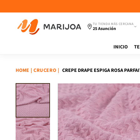
Ir
directamente
al contenido
TU TIENDA MÁS CERCANA
25 Asunción
INICIO
TE
HOME
|
|
CREPE DRAPE ESPIGA ROSA PARFAI
CRUCERO
Ir
directamente
a la
información
del producto