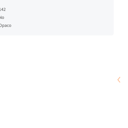
142
No
Opaco