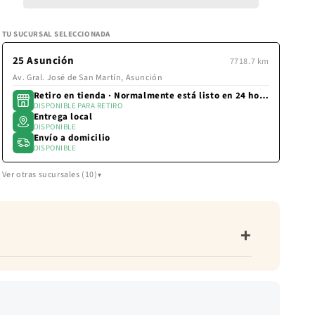
la
PARFAIT
PARFAIT
pantalla
TU SUCURSAL SELECCIONADA
de
pago.
25 Asunción
7718.7 km
Av. Gral. José de San Martín, Asunción
Retiro en tienda · Normalmente está listo en 24 horas
DISPONIBLE PARA RETIRO
Entrega local
DISPONIBLE
Envío a domicilio
DISPONIBLE
Ver otras sucursales (10)
+
ado. Caída: fluida. Transparencia: opaco. Acabado: