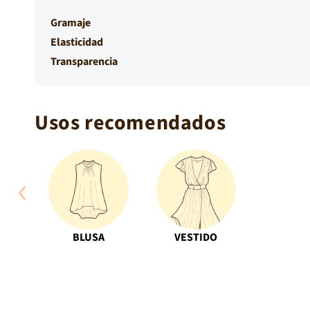
Gramaje
Elasticidad
Transparencia
Usos recomendados
Abrir
elemento
multimedia
4
en
BLUSA
VESTIDO
una
ventana
modal