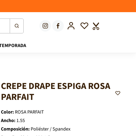
Iniciar sesión
Lista de deseos
Carrito
TEMPORADA
CREPE DRAPE ESPIGA ROSA
A
PARFAIT
d
d
t
o
Color:
ROSA PARFAIT
W
i
Ancho:
1.55
s
Composición:
Poliéster / Spandex
h
l