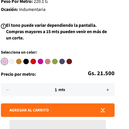
Peso Por Metro:
220.1 G
i
s
Ocasión:
Indumentaria
t
El tono puede variar dependiendo la pantalla.
Compras mayores a 15 mts pueden venir en más de
un corte.
Selecciona un color:
Precio
Gs. 21.500
Precio por metro:
habitual
Impuesto
Cantidad
incluido.
mts
Reducir
Aumenta
Los
cantidad
cantidad
gastos
para
para
de
AGREGAR AL CARRITO
CREPE
CREPE
envío
DRAPE
DRAPE
se
ESPIGA
ESPIGA
calculan
en
ROSA
ROSA