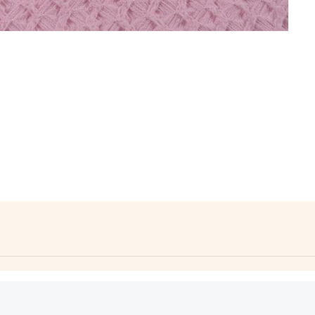
Característica: fresco. Peso: intermedio. Elasticidad: elastiz
o al aire libre, no planchar.