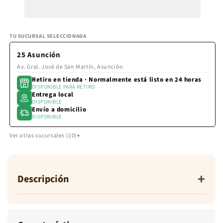
BLANCO
BLA
la
AZULADO
AZU
pantalla
de
pago.
TU SUCURSAL SELECCIONADA
25 Asunción
Av. Gral. José de San Martín, Asunción
Retiro en tienda · Normalmente está listo en 24 horas
DISPONIBLE PARA RETIRO
Entrega local
DISPONIBLE
Envío a domicilio
DISPONIBLE
Ver otras sucursales (10)
+
Descripción
Dry Hexagono, es una tela: Textura: suave.
Característica: resistente. Peso: ligera. Elasticidad: