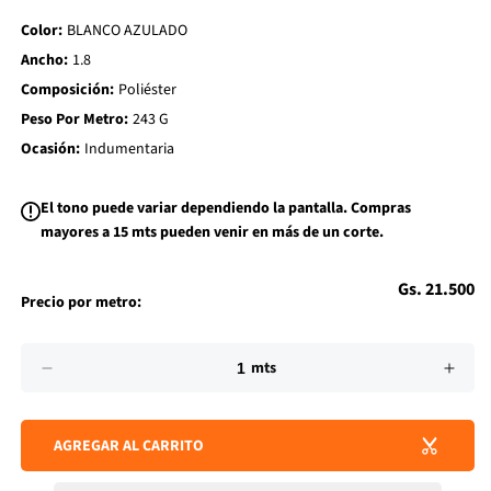
d
Color:
BLANCO AZULADO
t
o
Ancho:
1.8
W
i
Composición:
Poliéster
s
h
Peso Por Metro:
243 G
l
i
Ocasión:
Indumentaria
s
t
El tono puede variar dependiendo la pantalla. Compras
mayores a 15 mts pueden venir en más de un corte.
Precio
Gs. 21.500
Precio por metro:
habitual
Impuesto
Cantidad
incluido.
mts
Los
Reducir
Aume
gastos
cantidad
cant
de
para
para
envío
AGREGAR AL CARRITO
DRY
DRY
se
HEXAGONO
HEX
calculan
en