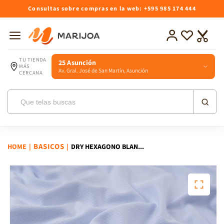
Ir
Consultas sobre compras en la web: +595 985 174 444
directamente
al contenido
Iniciar
Lista
Carrito
sesión
de
deseos
TU TIENDA
25 Asunción
MÁS
Av. Gral. José de San Martín, Asunción
CERCANA
BASICOS
HOME
|
|
DRY HEXAGONO BLAN...
Ir
directamente
a la
información
del producto