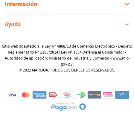
Información
Sobre nosotros
Ayuda
Sucursales
Mi cuenta
Como Comprar
Mi compra
Devoluciones
Sitio web adaptado a la Ley N° 4868/13 de Comercio Electrónico - Decreto
Reglamentario N° 1165/2014 | Ley N° 1334 Defensa al Consumidor -
Reclamos
Autoridad de aplicación: Ministerio de Industria y Comercio -
www.mic-
Preguntas Frecuentes
gov.py
.
Términos y Condiciones
© 2022 MARIJOA. TODOS LOS DERECHOS RESERVADOS.
Política de Privacidad