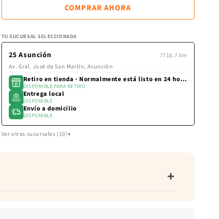
BLANCO
BLANCO
calculan
COMPRAR AHORA
en
AZULADO
AZULAD
la
pantalla
TU SUCURSAL SELECCIONADA
de
pago.
25 Asunción
7718.7 km
Av. Gral. José de San Martín, Asunción
Retiro en tienda · Normalmente está listo en 24 horas
DISPONIBLE PARA RETIRO
Entrega local
DISPONIBLE
Envío a domicilio
DISPONIBLE
Ver otras sucursales (10)
+
do. Textura: suave. Característica: resistente.
 a máquina agua fría, secado al aire libre,