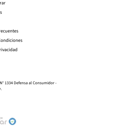
rar
s
recuentes
Condiciones
Privacidad
 N° 1334 Defensa al Consumidor -
y
.