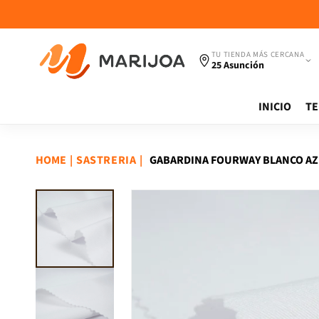
Ir
directamente
al contenido
TU TIENDA MÁS CERCANA
25 Asunción
INICIO
TE
HOME
|
|
GABARDINA FOURWAY BLANCO A
SASTRERIA
Ir
directamente
a la
información
del producto