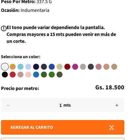
Peso Por Metro:
337.5 G
i
s
Ocasión:
Indumentaria
t
El tono puede variar dependiendo la pantalla.
Compras mayores a 15 mts pueden venir en más de
un corte.
Selecciona un color:
Precio
Gs. 18.500
Precio por metro:
habitual
Impuesto
Cantidad
incluido.
mts
Reducir
Aumenta
Los
cantidad
cantidad
gastos
para
para
de
AGREGAR AL CARRITO
GABARDINA
GABARD
envío
FOURWAY
FOURW
se