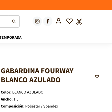
Iniciar sesión
Lista de deseos
Carrito
TEMPORADA
GABARDINA FOURWAY
A
BLANCO AZULADO
d
d
t
o
Color:
BLANCO AZULADO
W
i
Ancho:
1.5
s
Composición:
Poliéster / Spandex
h
l