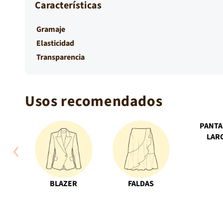
Características
planchado a temperatura baja.
Gramaje
Elasticidad
Transparencia
Usos recomendados
PANT
LAR
Abrir
elemento
multimedia
4
en
una
BLAZER
FALDAS
ventana
modal