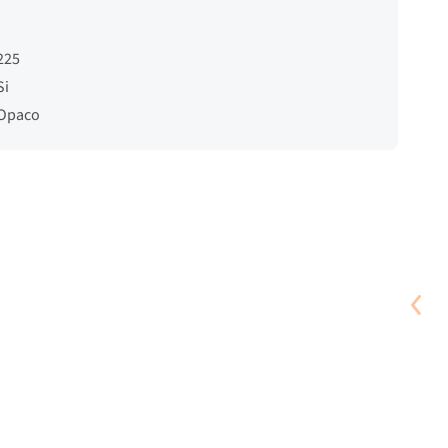
225
Si
Opaco