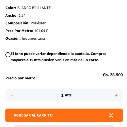
d
Color:
BLANCO BRILLANTE
t
o
Ancho:
1.54
W
i
Composición:
Poliéster
s
h
Peso Por Metro:
101.64 G
l
i
Ocasión:
Indumentaria
s
t
El tono puede variar dependiendo la pantalla. Compras
mayores a 15 mts pueden venir en más de un corte.
Precio
Gs. 28.500
Precio por metro:
habitual
Impuesto
Cantidad
incluido.
mts
Los
Reducir
Aume
gastos
cantidad
cant
de
para
para
envío
AGREGAR AL CARRITO
GASA
GAS
se
BERNA
BER
calculan
en