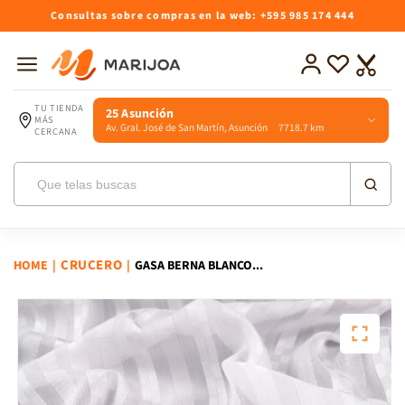
Ir
Consultas sobre compras en la web: +595 985 174 444
directamente
al contenido
Iniciar
Lista
Carrito
sesión
de
deseos
TU TIENDA
25 Asunción
MÁS
Av. Gral. José de San Martín, Asunción 7718.7 km
CERCANA
CRUCERO
HOME
|
|
GASA BERNA BLANCO...
Ir
directamente
a la
información
del producto