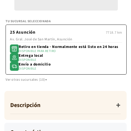
BLANCO
BLA
la
BRILLANTE
BRI
pantalla
de
pago.
TU SUCURSAL SELECCIONADA
25 Asunción
7718.7 km
Av. Gral. José de San Martín, Asunción
Retiro en tienda · Normalmente está listo en 24 horas
DISPONIBLE PARA RETIRO
Entrega local
DISPONIBLE
Envío a domicilio
DISPONIBLE
Ver otras sucursales (10)
+
Descripción
Gasa Berna es una tela, también conocida como Gasa
Jacquard. Textura: mullida. Característica: fresco.