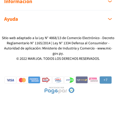
Información
Sobre nosotros
Ayuda
Sucursales
Mi cuenta
Como Comprar
Mi compra
Devoluciones
Sitio web adaptado a la Ley N° 4868/13 de Comercio Electrónico - Decreto
Reglamentario N° 1165/2014 | Ley N° 1334 Defensa al Consumidor -
Reclamos
Autoridad de aplicación: Ministerio de Industria y Comercio -
www.mic-
Preguntas Frecuentes
gov.py
.
Términos y Condiciones
© 2022 MARIJOA. TODOS LOS DERECHOS RESERVADOS.
Política de Privacidad