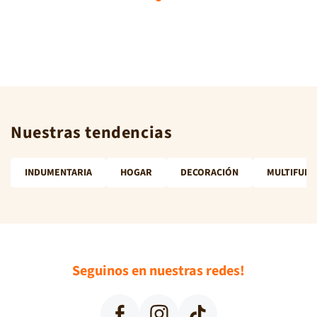
elegante. Cuidados: Lavado a máquina con agua fría.
Secado al aire libre. No planchar.
Nuestras tendencias
INDUMENTARIA
HOGAR
DECORACIÓN
MULTIFUNC
Seguinos en nuestras redes!