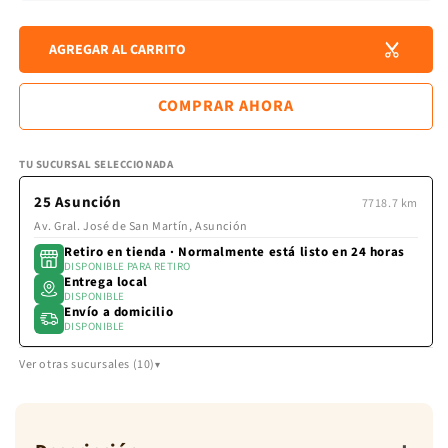
gastos
cantidad
cant
de
para
para
envío
AGREGAR AL CARRITO
GASA
GAS
se
MUSELINA
MUS
calculan
en
ROSA
ROS
COMPRAR AHORA
la
TE
TE
pantalla
de
pago.
TU SUCURSAL SELECCIONADA
25 Asunción
7718.7 km
Av. Gral. José de San Martín, Asunción
Retiro en tienda · Normalmente está listo en 24 horas
DISPONIBLE PARA RETIRO
Entrega local
DISPONIBLE
Envío a domicilio
DISPONIBLE
Ver otras sucursales (10)