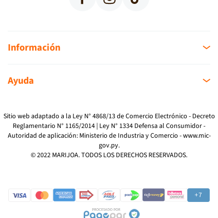
Facebook
Instagram
TikTok
Información
Sobre nosotros
Ayuda
Sucursales
Mi cuenta
Como Comprar
Mi compra
Devoluciones
Sitio web adaptado a la Ley N° 4868/13 de Comercio Electrónico - Decreto
Reglamentario N° 1165/2014 | Ley N° 1334 Defensa al Consumidor -
Reclamos
Autoridad de aplicación: Ministerio de Industria y Comercio -
www.mic-
Preguntas Frecuentes
gov.py
.
Términos y Condiciones
© 2022 MARIJOA. TODOS LOS DERECHOS RESERVADOS.
Política de Privacidad