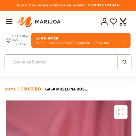
Ir
Consultas sobre compras en la web: +595 985 174 444
directamente
al contenido
Iniciar
Lista
Carrito
sesión
de
deseos
TU TIENDA
25 Asunción
MÁS
Av. Gral. José de San Martín, Asunción 7718.7 km
CERCANA
CRUCERO
HOME
|
|
GASA MUSELINA ROS...
Ir
directamente
a la
información
del producto