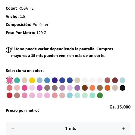
d
Color:
ROSA TE
t
o
Ancho:
1.5
W
i
Composición:
Poliéster
s
h
Peso Por Metro:
129 G
l
i
s
El tono puede variar dependiendo la pantalla. Compras
t
mayores a 15 mts pueden venir en más de un corte.
Selecciona un color:
Precio
Gs. 15.000
Precio por metro:
habitual
Impuesto
Cantidad
incluido.
mts
Los
Reducir
Aume