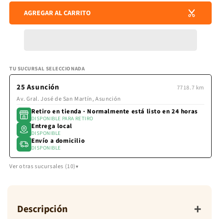
para
para
envío
AGREGAR AL CARRITO
LIENZO
LIE
se
TUSSOR
TUS
calculan
en
MARRON
MAR
la
OTONO
OTO
pantalla
de
pago.
TU SUCURSAL SELECCIONADA
25 Asunción
7718.7 km
Av. Gral. José de San Martín, Asunción
Retiro en tienda · Normalmente está listo en 24 horas
DISPONIBLE PARA RETIRO
Entrega local
DISPONIBLE
Envío a domicilio
DISPONIBLE
Ver otras sucursales (10)
+
Descripción