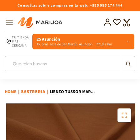
Ir
Consultas sobre compras en la web: +595 985 174 444
directamente
al contenido
Iniciar
Lista
Carrito
sesión
de
deseos
TU TIENDA
25 Asunción
MÁS
Av. Gral. José de San Martín, Asunción 7718.7 km
CERCANA
SASTRERIA
HOME
|
|
LIENZO TUSSOR MAR...
Ir
directamente
a la
información
del producto