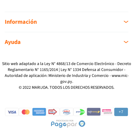
Información
Sobre nosotros
Ayuda
Sucursales
Mi cuenta
Como Comprar
Mi compra
Devoluciones
Sitio web adaptado a la Ley N° 4868/13 de Comercio Electrónico - Decreto
Reglamentario N° 1165/2014 | Ley N° 1334 Defensa al Consumidor -
Reclamos
Autoridad de aplicación: Ministerio de Industria y Comercio -
www.mic-
Preguntas Frecuentes
gov.py
.
Términos y Condiciones
© 2022 MARIJOA. TODOS LOS DERECHOS RESERVADOS.
Política de Privacidad