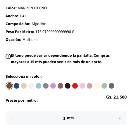
d
Color:
MARRON OTONO
t
o
Ancho:
1.42
W
i
Composición:
Algodón
s
h
Peso Por Metro:
176.07999999999998 G
l
i
Ocasión:
Multiuso
s
t
El tono puede variar dependiendo la pantalla. Compras
mayores a 15 mts pueden venir en más de un corte.
Selecciona un color:
Precio
Gs. 21.500
Precio por metro:
habitual
Impuesto
Cantidad
incluido.
mts
Los
Reducir
Aume
gastos
cantidad
cant
de