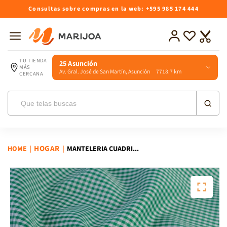
Ir
Consultas sobre compras en la web: +595 985 174 444
directamente
al contenido
Iniciar
Lista
Carrito
sesión
de
deseos
TU TIENDA
25 Asunción
MÁS
Av. Gral. José de San Martín, Asunción 7718.7 km
CERCANA
HOGAR
HOME
|
|
MANTELERIA CUADRI...
Ir
directamente
a la
información
del producto