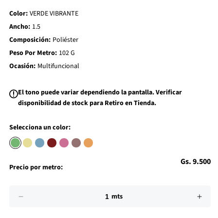
d
Color:
VERDE VIBRANTE
t
o
Ancho:
1.5
W
i
Composición:
Poliéster
s
h
Peso Por Metro:
102 G
l
i
Ocasión:
Multifuncional
s
t
El tono puede variar dependiendo la pantalla. Verificar
disponibilidad de stock para Retiro en Tienda.
Selecciona un color:
Precio
Gs. 9.500
Precio por metro:
habitual
Impuesto
Cantidad
incluido.
mts
Los
Reducir
Aume
gastos
cantidad
cant
de