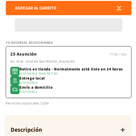
para
para
envío
AGREGAR AL CARRITO
MANTELERIA
MAN
se
CUADRILLE
CUA
calculan
en
VERDE
VER
la
VIBRANTE
VIB
pantalla
de
pago.
TU SUCURSAL SELECCIONADA
25 Asunción
7718.7 km
Av. Gral. José de San Martín, Asunción
Retiro en tienda · Normalmente está listo en 24 horas
DISPONIBLE PARA RETIRO
Entrega local
DISPONIBLE
Envío a domicilio
DISPONIBLE
Ver otras sucursales (10)
+
Descripción