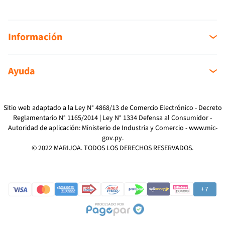
Información
Sobre nosotros
Ayuda
Sucursales
Mi cuenta
Como Comprar
Mi compra
Devoluciones
Sitio web adaptado a la Ley N° 4868/13 de Comercio Electrónico - Decreto
Reglamentario N° 1165/2014 | Ley N° 1334 Defensa al Consumidor -
Reclamos
Autoridad de aplicación: Ministerio de Industria y Comercio -
www.mic-
Preguntas Frecuentes
gov.py
.
Términos y Condiciones
© 2022 MARIJOA. TODOS LOS DERECHOS RESERVADOS.
Política de Privacidad