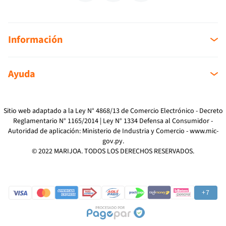
Información
Sobre nosotros
Ayuda
Sucursales
Mi cuenta
Como Comprar
Mi compra
Devoluciones
Sitio web adaptado a la Ley N° 4868/13 de Comercio Electrónico - Decreto
Reglamentario N° 1165/2014 | Ley N° 1334 Defensa al Consumidor -
Reclamos
Autoridad de aplicación: Ministerio de Industria y Comercio -
www.mic-
Preguntas Frecuentes
gov.py
.
Términos y Condiciones
© 2022 MARIJOA. TODOS LOS DERECHOS RESERVADOS.
Política de Privacidad