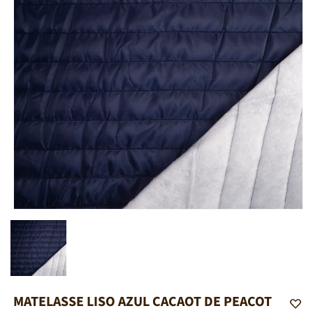
Abrir
elemento
multimedia
2
en
una
ventana
modal
MATELASSE LISO AZUL CACAOT DE PEACOT
A
d