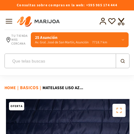
Ir
Consultas sobre compras en la web: +595 985 174 444
directamente
al contenido
Iniciar
Lista
Carrito
sesión
de
deseos
TU TIENDA
25 Asunción
MÁS
Av. Gral. José de San Martín, Asunción 7718.7 km
CERCANA
BASICOS
HOME
|
|
MATELASSE LISO AZ...
Ir
directamente
a la
OFERTA
información
del producto