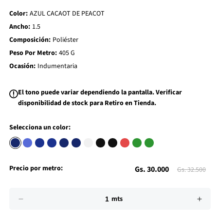
d
Color:
AZUL CACAOT DE PEACOT
t
o
Ancho:
1.5
W
i
Composición:
Poliéster
s
h
Peso Por Metro:
405 G
l
i
Ocasión:
Indumentaria
s
t
El tono puede variar dependiendo la pantalla. Verificar
disponibilidad de stock para Retiro en Tienda.
Selecciona un color:
Precio
Preci
Precio por metro:
Gs. 30.000
Gs. 32.500
de
habit
Impuesto
Cantidad
incluido.
mts
Los
Reducir
Aume
oferta
gastos
cantidad
cant