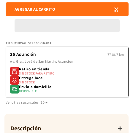
de
para
para
envío
AGREGAR AL CARRITO
MATELASSE
MAT
se
LISO
LIS
calculan
en
AZUL
AZU
la
CACAOT
CAC
pantalla
DE
DE
de
PEACOT
PEA
pago.
TU SUCURSAL SELECCIONADA
25 Asunción
7718.7 km
Av. Gral. José de San Martín, Asunción
Retiro en tienda
SIN STOCK PARA RETIRO
Entrega local
SIN STOCK
Envío a domicilio
DISPONIBLE
Ver otras sucursales (10)
+
Descripción