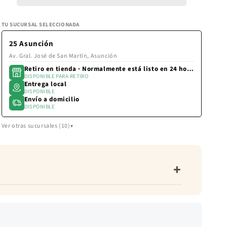
la
EMPOLVADO
EMPOLV
pantalla
TU SUCURSAL SELECCIONADA
de
pago.
25 Asunción
Av. Gral. José de San Martín, Asunción
Retiro en tienda · Normalmente está listo en 24 horas
DISPONIBLE PARA RETIRO
Entrega local
DISPONIBLE
Envío a domicilio
DISPONIBLE
Ver otras sucursales (10)
+
: fluida. Transparencia: transparente. Acabado: