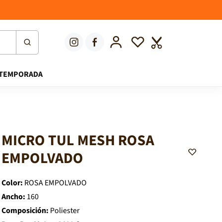
Iniciar sesión
Lista de deseos
Carrito
TEMPORADA
MICRO TUL MESH ROSA
A
EMPOLVADO
d
d
t
o
Color:
ROSA EMPOLVADO
W
i
Ancho:
160
s
Composición:
Poliester
h
l