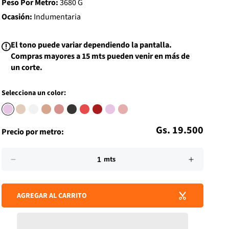
Peso Por Metro:
3680 G
i
s
Ocasión:
Indumentaria
t
El tono puede variar dependiendo la pantalla.
Compras mayores a 15 mts pueden venir en más de
un corte.
Selecciona un color:
Precio
Gs. 19.500
Precio por metro:
habitual
Impuesto
Cantidad
incluido.
mts
Reducir
Aumenta
Los
cantidad
cantidad
gastos
para
para
de
AGREGAR AL CARRITO
MICRO
MICRO
envío
TUL
TUL
se
MESH
MESH
calculan
en
ROSA
ROSA