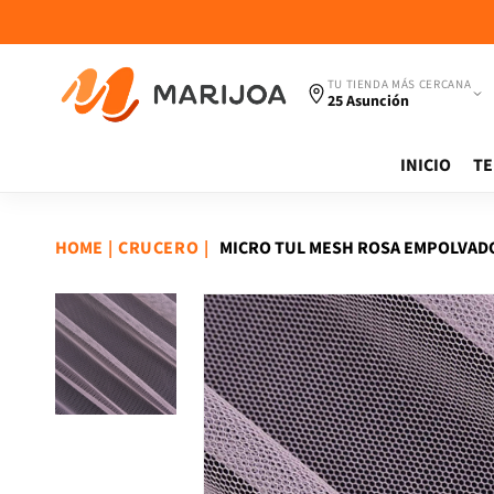
Ir
directamente
al contenido
TU TIENDA MÁS CERCANA
25 Asunción
INICIO
TE
HOME
|
|
MICRO TUL MESH ROSA EMPOLVAD
CRUCERO
Ir
directamente
a la
información
del producto