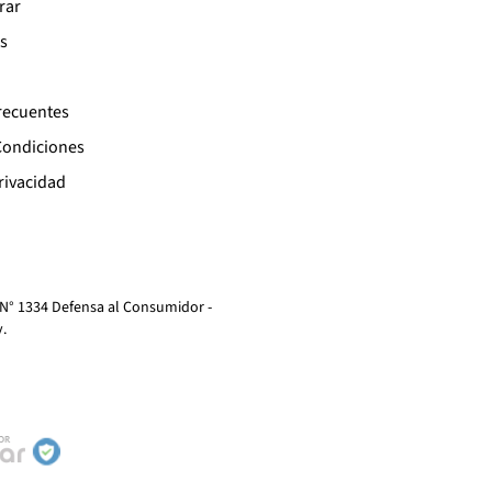
rar
s
recuentes
Condiciones
Privacidad
 N° 1334 Defensa al Consumidor -
y
.