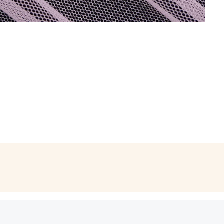
cterística: fresco. Peso: ligera. Elasticidad: elastizado. Caída
o al aire libre, no planchar.