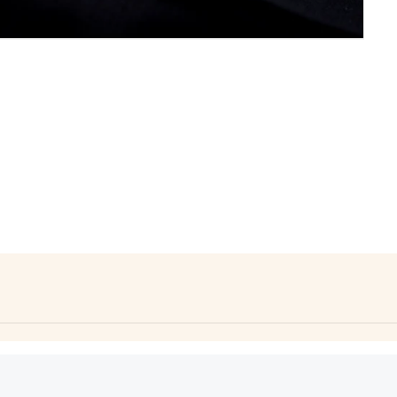
ela sábana. Textura: suave. Característica: fácil lavado. Peso:
idados: lavado en máquina agua fría, secado al aire libre, p