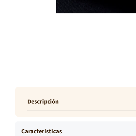
Abrir
elemento
multimedia
2
en
una
ventana
modal
Descripción
Percal Tc Liso es una tela; también conocido como t
armada. Transparencia: opaco. Acabado: mate. Cu
Características