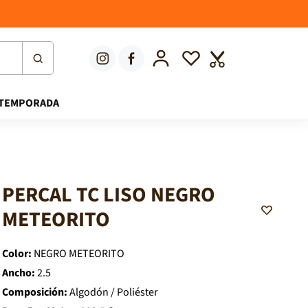
Iniciar sesión
Lista de deseos
Carrito
TEMPORADA
PERCAL TC LISO NEGRO
A
METEORITO
d
d
t
o
Color:
NEGRO METEORITO
W
i
Ancho:
2.5
s
Composición:
Algodón / Poliéster
h
l