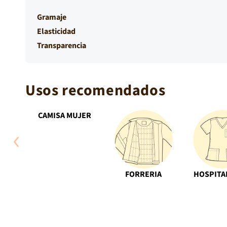
Gramaje
Elasticidad
Transparencia
Usos recomendados
CAMISA MUJER
Abrir
elemento
multimedia
4
en
FORRERIA
HOSPITA
una
ventana
modal