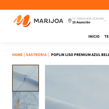
Ir
directamente
al contenido
TU TIENDA MÁS CERCANA
25 Asunción
INICIO
TE
HOME
|
|
POPLIN LISO PREMIUM AZUL BEL
SASTRERIA
Ir
directamente
a la
información
del producto