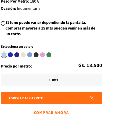
Peso Por Metro:
180 G
i
s
Ocasión:
Indumentaria
t
El tono puede variar dependiendo la pantalla.
Compras mayores a 15 mts pueden venir en más de
un corte.
Selecciona un color:
Precio
Gs. 18.500
Precio por metro:
habitual
Impuesto
Cantidad
incluido.
mts
Reducir
Aumenta
Los
cantidad
cantidad
gastos
para
para
de
AGREGAR AL CARRITO
POPLIN
POPLIN
envío
LISO
LISO
se
PREMIUM
PREMIU
calculan
COMPRAR AHORA
en
AZUL
AZUL