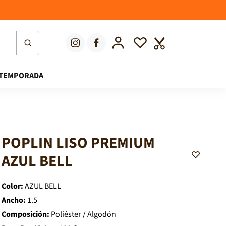
Iniciar sesión
Lista de deseos
Carrito
TEMPORADA
POPLIN LISO PREMIUM
A
AZUL BELL
d
d
t
o
Color:
AZUL BELL
W
i
Ancho:
1.5
s
Composición:
Poliéster / Algodón
h
l