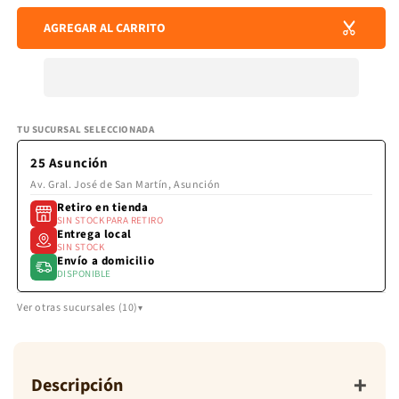
de
para
para
envío
AGREGAR AL CARRITO
SUEDE
SUE
se
LISO
LIS
calculan
en
AZUL
AZU
la
MEDIEVAL
MED
pantalla
de
pago.
TU SUCURSAL SELECCIONADA
25 Asunción
Av. Gral. José de San Martín, Asunción
Retiro en tienda
SIN STOCK PARA RETIRO
Entrega local
SIN STOCK
Envío a domicilio
DISPONIBLE
Ver otras sucursales (10)
+
Descripción