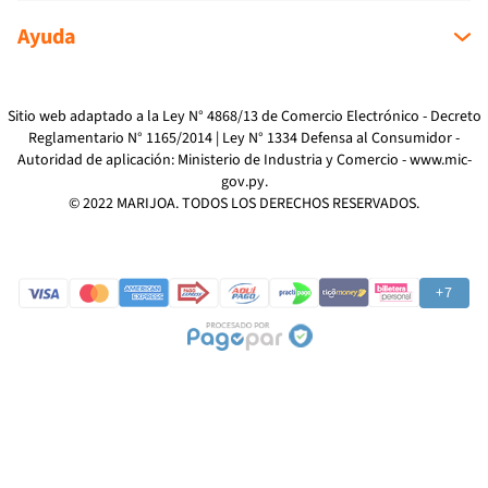
Sobre nosotros
Ayuda
Sucursales
Mi cuenta
Como Comprar
Mi compra
Devoluciones
Sitio web adaptado a la Ley N° 4868/13 de Comercio Electrónico - Decreto
Reglamentario N° 1165/2014 | Ley N° 1334 Defensa al Consumidor -
Reclamos
Autoridad de aplicación: Ministerio de Industria y Comercio -
www.mic-
Preguntas Frecuentes
gov.py
.
Términos y Condiciones
© 2022 MARIJOA. TODOS LOS DERECHOS RESERVADOS.
Política de Privacidad