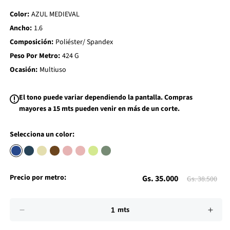
d
Color:
AZUL MEDIEVAL
t
o
Ancho:
1.6
W
i
Composición:
Poliéster/ Spandex
s
h
Peso Por Metro:
424 G
l
i
Ocasión:
Multiuso
s
t
El tono puede variar dependiendo la pantalla. Compras
mayores a 15 mts pueden venir en más de un corte.
Selecciona un color:
Precio
Preci
Precio por metro:
Gs. 35.000
Gs. 38.500
de
habit
Impuesto
Cantidad
incluido.
mts
Los
Reducir
Aume
oferta
gastos
cantidad
cant