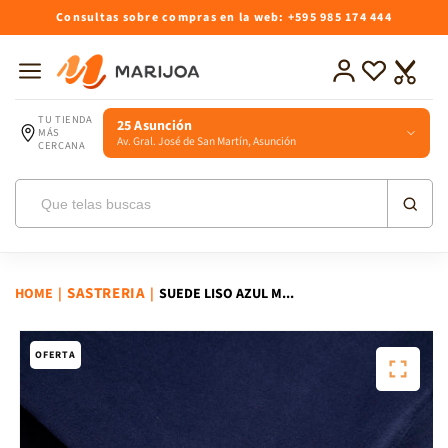
Ir
Consultas sobre compras en la web: +595 985 174 444
directamente
al contenido
Iniciar
Lista
Carrito
sesión
de
deseos
TU TIENDA
25 Asunción
MÁS
Av. Gral. José de San Martín, Asunción
CERCANA
SASTRERIA
HOME
|
|
SUEDE LISO AZUL M...
Ir
directamente
a la
OFERTA
información
del producto